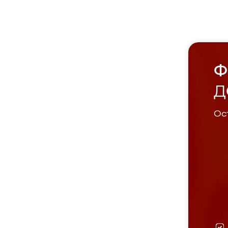
Ф
Д
Ост