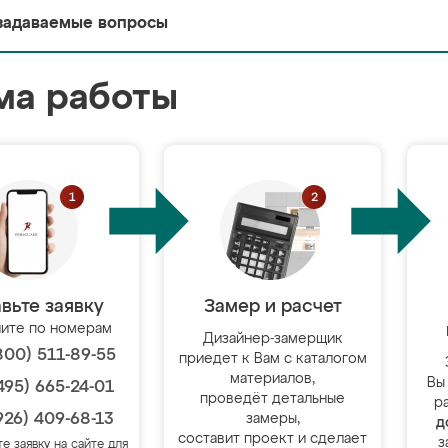
задаваемые вопросы
ма работы
вьте заявку
Замер и расчет
ите по номерам
Дизайнер-замерщик
800) 511-89-55
приедет к Вам с каталогом
материалов,
Вы
495) 665-24-01
проведёт детальные
р
926) 409-68-13
замеры,
д
составит проект и сделает
з
те заявку на сайте для