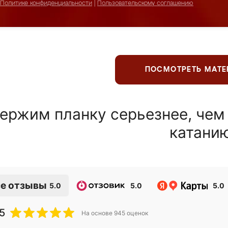
Политике конфиденциальности
|
Пользовательскому соглашению
ПОСМОТРЕТЬ МАТ
ержим планку серьезнее, чем
катани
е отзывы
5.0
5.0
5.0
5
На основе
945
оценок