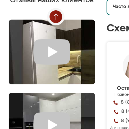
Отзывы наших клиентов
Часто 
Схе
Оста
Позвон
8 (
8 (
8 (
Или оставь