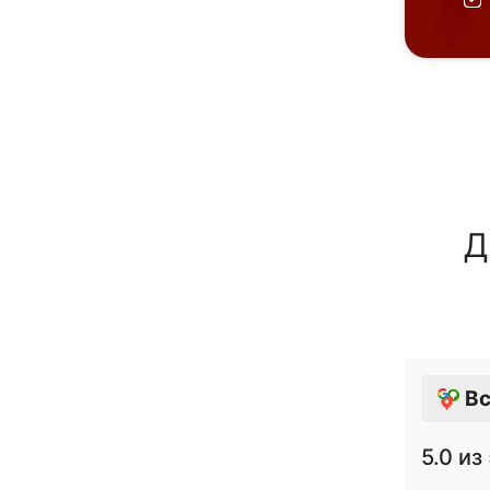
Д
Вс
5.0
из 