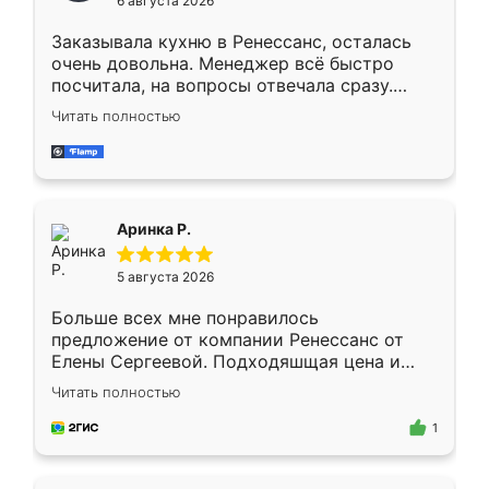
6 августа 2026
мебели буду заказывать только здесь.
Заказывала кухню в Ренессанс, осталась
очень довольна. Менеджер всё быстро
посчитала, на вопросы отвечала сразу.
Замерщик приехал в субботу, подошёл к
Читать полностью
делу со всей ответственностью. Собрали
за день, ребята работали аккуратно, даже
пыли почти не было. Качество отличное,
ящики ходят плавно, ничего не скрипит.
Всё подошло как влитое.
Аринка Р.
5 августа 2026
Больше всех мне понравилось
предложение от компании Ренессанс от
Елены Сергеевой. Подходяшщая цена и
короткие сроки изготовления. Приехавший
Читать полностью
для замера сотрудник Владислав
предложил по моему эскизу самый
1
подходящий вариант шкафа. Немного его
видоизменил, получилось даже лучше, чем