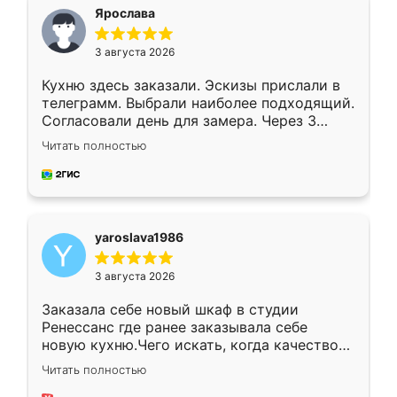
я хотела.
Ярослава
3 августа 2026
Кухню здесь заказали. Эскизы прислали в
телеграмм. Выбрали наиболее подходящий.
Согласовали день для замера. Через 3
недели кухня была уже готова. Остались
Читать полностью
довольны работой. Спасибо Ренессанс
мебель за качественную работу!
yaroslava1986
3 августа 2026
Заказала себе новый шкаф в студии
Ренессанс где ранее заказывала себе
новую кухню.Чего искать, когда качеством
вполне довольна. Служит кухня уже почти
Читать полностью
два года, нареканий нет.