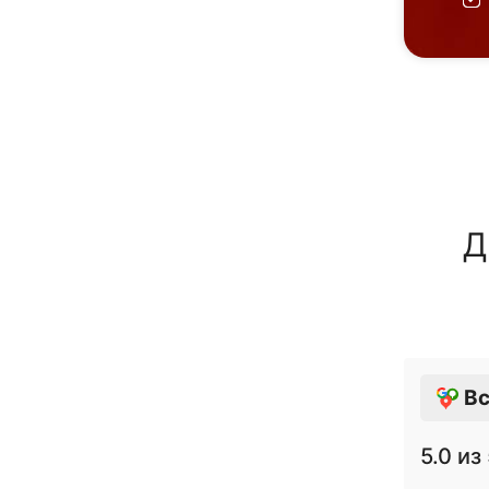
Д
Вс
5.0
из 