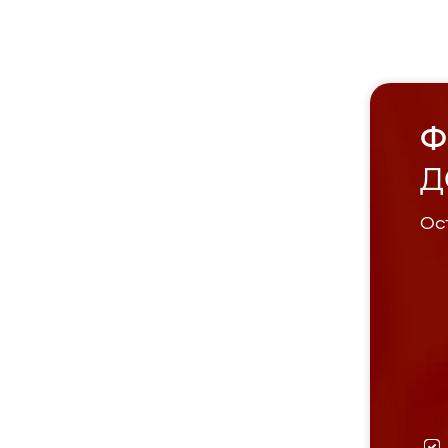
Ф
Д
Ост