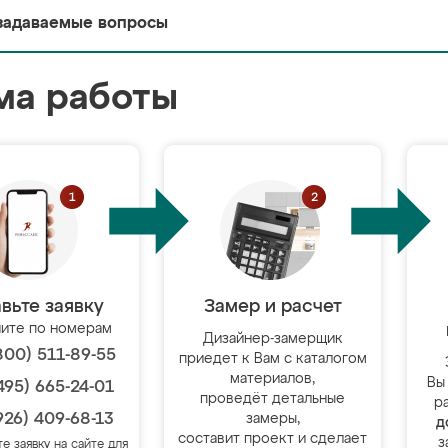
задаваемые вопросы
ма работы
вьте заявку
Замер и расчет
ите по номерам
Дизайнер-замерщик
800) 511-89-55
приедет к Вам с каталогом
материалов,
Вы
495) 665-24-01
проведёт детальные
р
926) 409-68-13
замеры,
д
составит проект и сделает
з
те заявку на сайте для