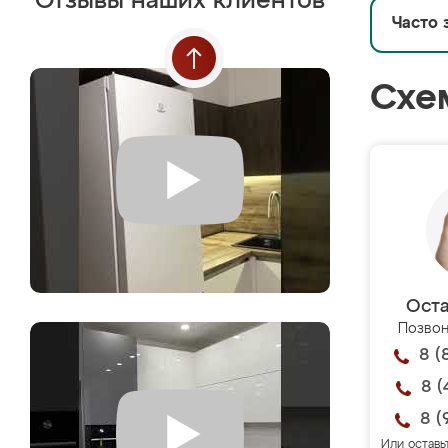
Отзывы наших клиентов
Часто 
Схе
Оста
Позвон
8 (
8 (
8 (
Или оставь