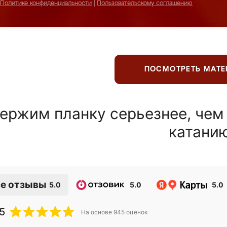
Политике конфиденциальности
|
Пользовательскому соглашению
ПОСМОТРЕТЬ МАТ
ержим планку серьезнее, чем
катани
е отзывы
5.0
5.0
5.0
5
На основе
945
оценок