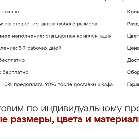
зеркало
Кром
ы:
изготовление шкафа любого размера
Разд
ннее наполнение:
стандартная комплектация
Цвет
вление:
5-7 рабочих дней
Цена
бесплатно
Дост
:
бесплатно
Сбор
10% предоплата, 90% после доставки шкафа
Гара
товим по индивидуальному про
е размеры, цвета и материа