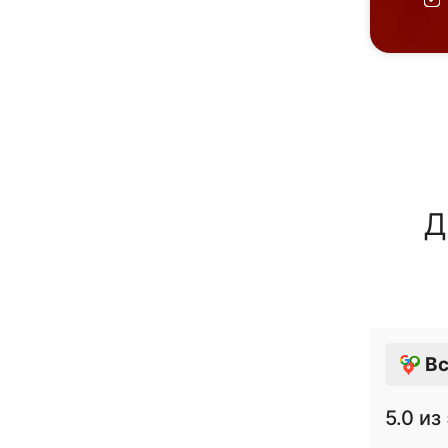
Д
Вс
5.0
из 