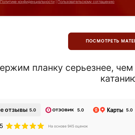
Политике конфиденциальности
|
Пользовательскому соглашению
ПОСМОТРЕТЬ МАТ
ержим планку серьезнее, чем
катани
е отзывы
5.0
5.0
5.0
5
На основе
945
оценок