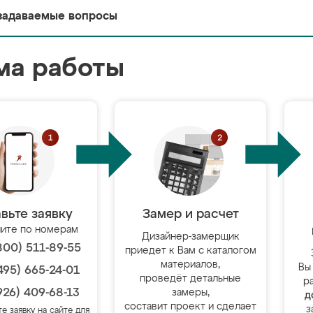
задаваемые вопросы
ма работы
вьте заявку
Замер и расчет
ите по номерам
Дизайнер-замерщик
800) 511-89-55
приедет к Вам с каталогом
материалов,
Вы
495) 665-24-01
проведёт детальные
р
926) 409-68-13
замеры,
д
составит проект и сделает
з
те заявку на сайте для