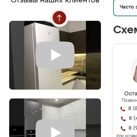
Отзывы наших клиентов
Часто 
Схе
Оста
Позвон
8 (
8 (
8 (
Или оставь