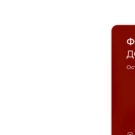
Ф
Д
Ост