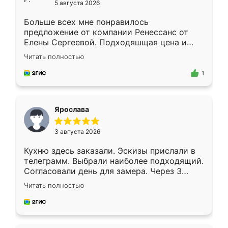
5 августа 2026
Больше всех мне понравилось
предложение от компании Ренессанс от
Елены Сергеевой. Подходяшщая цена и
короткие сроки изготовления. Приехавший
Читать полностью
для замера сотрудник Владислав
предложил по моему эскизу самый
1
подходящий вариант шкафа. Немного его
видоизменил, получилось даже лучше, чем
я хотела.
Ярослава
3 августа 2026
Кухню здесь заказали. Эскизы прислали в
телеграмм. Выбрали наиболее подходящий.
Согласовали день для замера. Через 3
недели кухня была уже готова. Остались
Читать полностью
довольны работой. Спасибо Ренессанс
мебель за качественную работу!