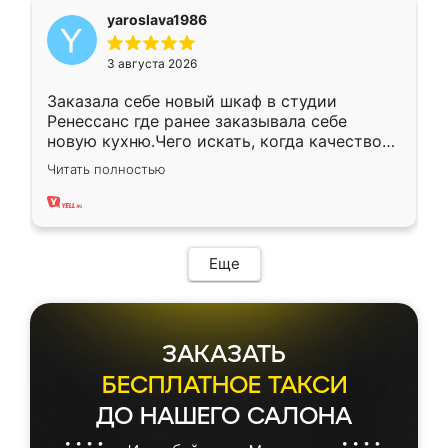
yaroslava1986
3 августа 2026
Заказала себе новый шкаф в студии
Ренессанс где ранее заказывала себе
новую кухню.Чего искать, когда качеством
вполне довольна. Служит кухня уже почти
Читать полностью
два года, нареканий нет.
Еще
ЗАКАЗАТЬ
БЕСПЛАТНОЕ ТАКСИ
ДО НАШЕГО САЛОНА