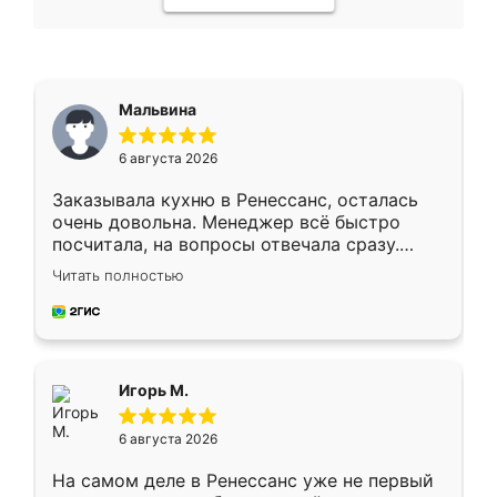
Мальвина
6 августа 2026
Заказывала кухню в Ренессанс, осталась
очень довольна. Менеджер всё быстро
посчитала, на вопросы отвечала сразу.
Замерщик приехал в субботу, подошёл к
Читать полностью
делу со всей ответственностью. Собрали
за день, ребята работали аккуратно, даже
пыли почти не было. Качество отличное,
ящики ходят плавно, ничего не скрипит.
Всё подошло как влитое.
Игорь М.
6 августа 2026
На самом деле в Ренессанс уже не первый