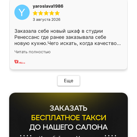
yaroslava1986
3 августа 2026
Заказала себе новый шкаф в студии
Ренессанс где ранее заказывала себе
новую кухню.Чего искать, когда качеством
вполне довольна. Служит кухня уже почти
Читать полностью
два года, нареканий нет.
Еще
ЗАКАЗАТЬ
БЕСПЛАТНОЕ ТАКСИ
ДО НАШЕГО САЛОНА