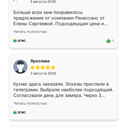
5 августа 2026
Больше всех мне понравилось
предложение от компании Ренессанс от
Елены Сергеевой. Подходяшщая цена и
короткие сроки изготовления. Приехавший
Читать полностью
для замера сотрудник Владислав
предложил по моему эскизу самый
1
подходящий вариант шкафа. Немного его
видоизменил, получилось даже лучше, чем
я хотела.
Ярослава
3 августа 2026
Кухню здесь заказали. Эскизы прислали в
телеграмм. Выбрали наиболее подходящий.
Согласовали день для замера. Через 3
недели кухня была уже готова. Остались
Читать полностью
довольны работой. Спасибо Ренессанс
мебель за качественную работу!