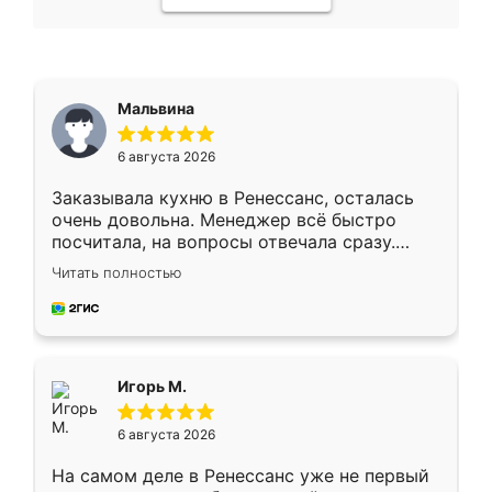
Мальвина
6 августа 2026
Заказывала кухню в Ренессанс, осталась
очень довольна. Менеджер всё быстро
посчитала, на вопросы отвечала сразу.
Замерщик приехал в субботу, подошёл к
Читать полностью
делу со всей ответственностью. Собрали
за день, ребята работали аккуратно, даже
пыли почти не было. Качество отличное,
ящики ходят плавно, ничего не скрипит.
Всё подошло как влитое.
Игорь М.
6 августа 2026
На самом деле в Ренессанс уже не первый