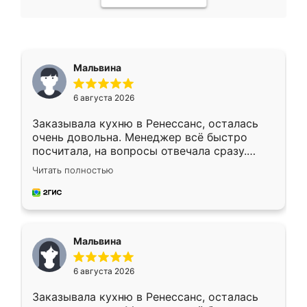
Мальвина
6 августа 2026
Заказывала кухню в Ренессанс, осталась
очень довольна. Менеджер всё быстро
посчитала, на вопросы отвечала сразу.
Замерщик приехал в субботу, подошёл к
Читать полностью
делу со всей ответственностью. Собрали
за день, ребята работали аккуратно, даже
пыли почти не было. Качество отличное,
ящики ходят плавно, ничего не скрипит.
Всё подошло как влитое.
Мальвина
6 августа 2026
Заказывала кухню в Ренессанс, осталась