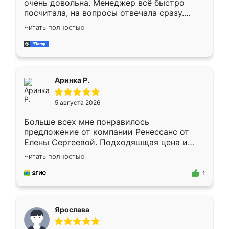
очень довольна. Менеджер всё быстро
посчитала, на вопросы отвечала сразу.
Замерщик приехал в субботу, подошёл к
Читать полностью
делу со всей ответственностью. Собрали
за день, ребята работали аккуратно, даже
пыли почти не было. Качество отличное,
ящики ходят плавно, ничего не скрипит.
Всё подошло как влитое.
Аринка Р.
5 августа 2026
Больше всех мне понравилось
предложение от компании Ренессанс от
Елены Сергеевой. Подходяшщая цена и
короткие сроки изготовления. Приехавший
Читать полностью
для замера сотрудник Владислав
предложил по моему эскизу самый
1
подходящий вариант шкафа. Немного его
видоизменил, получилось даже лучше, чем
я хотела.
Ярослава