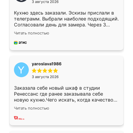
3 августа 2026
Кухню здесь заказали. Эскизы прислали в
телеграмм. Выбрали наиболее подходящий.
Согласовали день для замера. Через 3
недели кухня была уже готова. Остались
Читать полностью
довольны работой. Спасибо Ренессанс
мебель за качественную работу!
yaroslava1986
3 августа 2026
Заказала себе новый шкаф в студии
Ренессанс где ранее заказывала себе
новую кухню.Чего искать, когда качеством
вполне довольна. Служит кухня уже почти
Читать полностью
два года, нареканий нет.