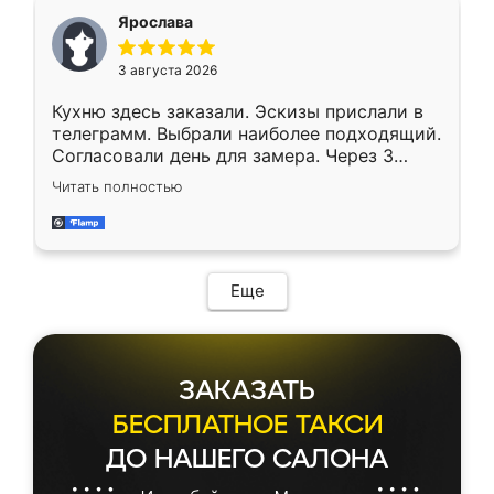
Ярослава
3 августа 2026
Кухню здесь заказали. Эскизы прислали в
телеграмм. Выбрали наиболее подходящий.
Согласовали день для замера. Через 3
недели кухня была уже готова. Остались
Читать полностью
довольны работой. Спасибо Ренессанс
мебель за качественную работу!
Еще
ЗАКАЗАТЬ
БЕСПЛАТНОЕ ТАКСИ
ДО НАШЕГО САЛОНА