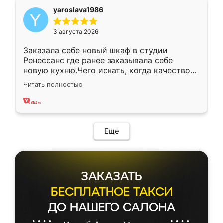
yaroslava1986
3 августа 2026
Заказала себе новый шкаф в студии
Ренессанс где ранее заказывала себе
новую кухню.Чего искать, когда качеством
вполне довольна. Служит кухня уже почти
Читать полностью
два года, нареканий нет.
Еще
ЗАКАЗАТЬ
БЕСПЛАТНОЕ ТАКСИ
ДО НАШЕГО САЛОНА