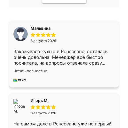
Мальвина
6 августа 2026
Заказывала кухню в Ренессанс, осталась
очень довольна. Менеджер всё быстро
посчитала, на вопросы отвечала сразу.
Замерщик приехал в субботу, подошёл к
Читать полностью
делу со всей ответственностью. Собрали
за день, ребята работали аккуратно, даже
пыли почти не было. Качество отличное,
ящики ходят плавно, ничего не скрипит.
Всё подошло как влитое.
Игорь М.
6 августа 2026
На самом деле в Ренессанс уже не первый