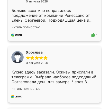
5 августа 2026
Больше всех мне понравилось
предложение от компании Ренессанс от
Елены Сергеевой. Подходяшщая цена и
короткие сроки изготовления. Приехавший
Читать полностью
для замера сотрудник Владислав
предложил по моему эскизу самый
1
подходящий вариант шкафа. Немного его
видоизменил, получилось даже лучше, чем
я хотела.
Ярослава
3 августа 2026
Кухню здесь заказали. Эскизы прислали в
телеграмм. Выбрали наиболее подходящий.
Согласовали день для замера. Через 3
недели кухня была уже готова. Остались
Читать полностью
довольны работой. Спасибо Ренессанс
мебель за качественную работу!