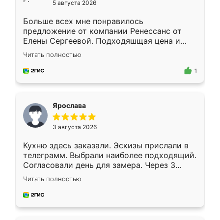
5 августа 2026
Больше всех мне понравилось
предложение от компании Ренессанс от
Елены Сергеевой. Подходяшщая цена и
короткие сроки изготовления. Приехавший
Читать полностью
для замера сотрудник Владислав
предложил по моему эскизу самый
1
подходящий вариант шкафа. Немного его
видоизменил, получилось даже лучше, чем
я хотела.
Ярослава
3 августа 2026
Кухню здесь заказали. Эскизы прислали в
телеграмм. Выбрали наиболее подходящий.
Согласовали день для замера. Через 3
недели кухня была уже готова. Остались
Читать полностью
довольны работой. Спасибо Ренессанс
мебель за качественную работу!