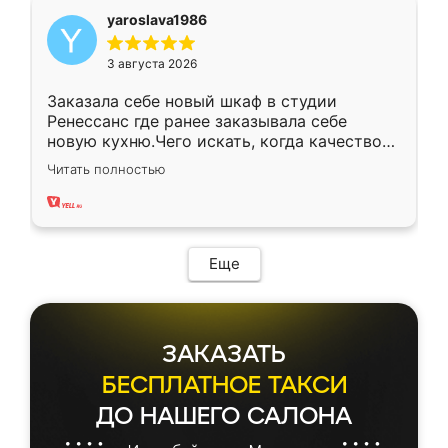
yaroslava1986
3 августа 2026
Заказала себе новый шкаф в студии
Ренессанс где ранее заказывала себе
новую кухню.Чего искать, когда качеством
вполне довольна. Служит кухня уже почти
Читать полностью
два года, нареканий нет.
Еще
ЗАКАЗАТЬ
БЕСПЛАТНОЕ ТАКСИ
ДО НАШЕГО САЛОНА