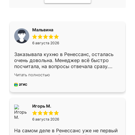
Мальвина
6 августа 2026
Заказывала кухню в Ренессанс, осталась
очень довольна. Менеджер всё быстро
посчитала, на вопросы отвечала сразу.
Замерщик приехал в субботу, подошёл к
Читать полностью
делу со всей ответственностью. Собрали
за день, ребята работали аккуратно, даже
пыли почти не было. Качество отличное,
ящики ходят плавно, ничего не скрипит.
Всё подошло как влитое.
Игорь М.
6 августа 2026
На самом деле в Ренессанс уже не первый