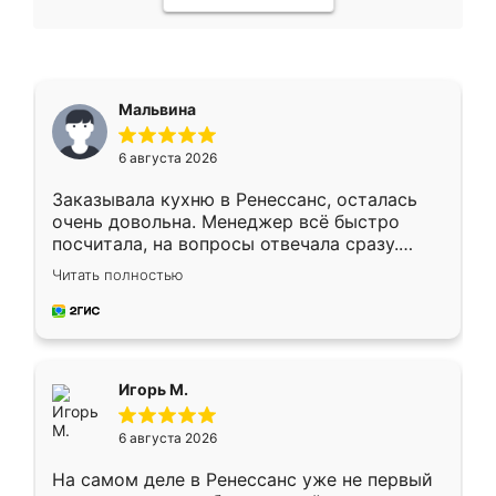
Мальвина
6 августа 2026
Заказывала кухню в Ренессанс, осталась
очень довольна. Менеджер всё быстро
посчитала, на вопросы отвечала сразу.
Замерщик приехал в субботу, подошёл к
Читать полностью
делу со всей ответственностью. Собрали
за день, ребята работали аккуратно, даже
пыли почти не было. Качество отличное,
ящики ходят плавно, ничего не скрипит.
Всё подошло как влитое.
Игорь М.
6 августа 2026
На самом деле в Ренессанс уже не первый