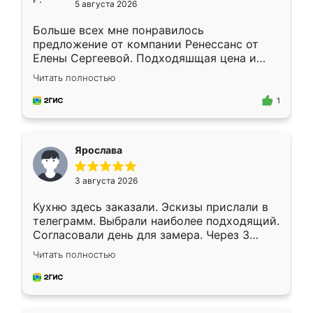
5 августа 2026
Больше всех мне понравилось
предложение от компании Ренессанс от
Елены Сергеевой. Подходяшщая цена и
короткие сроки изготовления. Приехавший
Читать полностью
для замера сотрудник Владислав
предложил по моему эскизу самый
1
подходящий вариант шкафа. Немного его
видоизменил, получилось даже лучше, чем
я хотела.
Ярослава
3 августа 2026
Кухню здесь заказали. Эскизы прислали в
телеграмм. Выбрали наиболее подходящий.
Согласовали день для замера. Через 3
недели кухня была уже готова. Остались
Читать полностью
довольны работой. Спасибо Ренессанс
мебель за качественную работу!