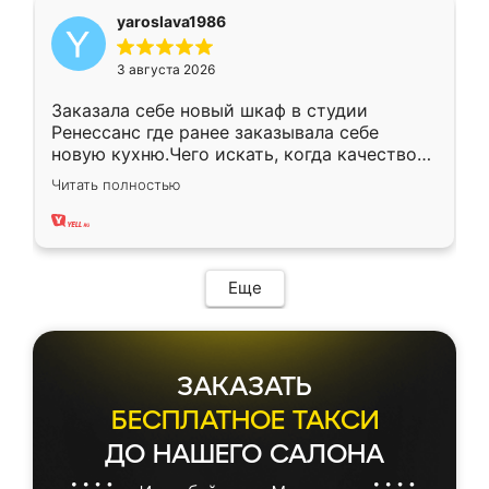
yaroslava1986
3 августа 2026
Заказала себе новый шкаф в студии
Ренессанс где ранее заказывала себе
новую кухню.Чего искать, когда качеством
вполне довольна. Служит кухня уже почти
Читать полностью
два года, нареканий нет.
Еще
ЗАКАЗАТЬ
БЕСПЛАТНОЕ ТАКСИ
ДО НАШЕГО САЛОНА