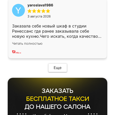
yaroslava1986
3 августа 2026
Заказала себе новый шкаф в студии
Ренессанс где ранее заказывала себе
новую кухню.Чего искать, когда качеством
вполне довольна. Служит кухня уже почти
Читать полностью
два года, нареканий нет.
Еще
ЗАКАЗАТЬ
БЕСПЛАТНОЕ ТАКСИ
ДО НАШЕГО САЛОНА