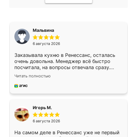
Мальвина
6 августа 2026
Заказывала кухню в Ренессанс, осталась
очень довольна. Менеджер всё быстро
посчитала, на вопросы отвечала сразу.
Замерщик приехал в субботу, подошёл к
Читать полностью
делу со всей ответственностью. Собрали
за день, ребята работали аккуратно, даже
пыли почти не было. Качество отличное,
ящики ходят плавно, ничего не скрипит.
Всё подошло как влитое.
Игорь М.
6 августа 2026
На самом деле в Ренессанс уже не первый