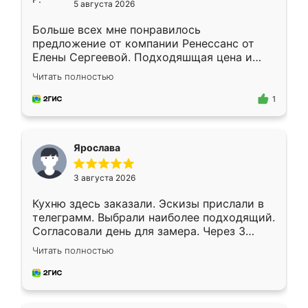
5 августа 2026
Больше всех мне понравилось
предложение от компании Ренессанс от
Елены Сергеевой. Подходяшщая цена и
короткие сроки изготовления. Приехавший
Читать полностью
для замера сотрудник Владислав
предложил по моему эскизу самый
1
подходящий вариант шкафа. Немного его
видоизменил, получилось даже лучше, чем
я хотела.
Ярослава
3 августа 2026
Кухню здесь заказали. Эскизы прислали в
телеграмм. Выбрали наиболее подходящий.
Согласовали день для замера. Через 3
недели кухня была уже готова. Остались
Читать полностью
довольны работой. Спасибо Ренессанс
мебель за качественную работу!