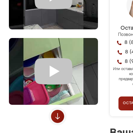
Оста
Позвон
8 (
8 (
8 (
Или оставь
ко
предвар
ОСТ