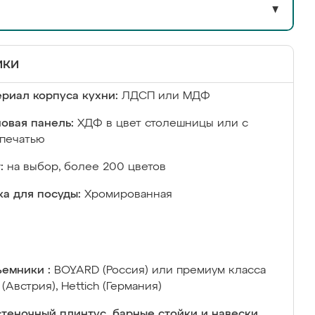
▼
ики
риал корпуса кухни:
ЛДСП или МДФ
овая панель:
ХДФ в цвет столешницы или с
печатью
:
на выбор, более 200 цветов
а для посуды:
Хромированная
емники :
BOYARD (Россия) или премиум класса
 (Австрия), Hettich (Германия)
теночный плинтус, барные стойки и навески,