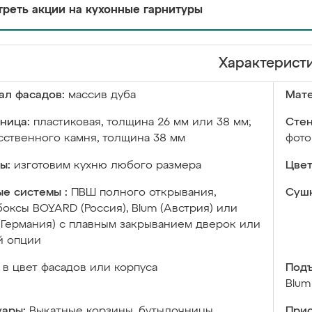
реть акции на кухонные гарнитуры
Характерист
ал фасадов:
массив дуба
Мате
ница:
пластиковая, толщина 26 мм или 38 мм;
Стен
сственного камня, толщина 38 мм
фото
ы:
изготовим кухню любого размера
Цвет
е системы :
ПВШ полного открывания,
Сушк
оксы BOYARD (Россия), Blum (Австрия) или
 (Германия) с плавным закрыванием дверок или
й опции
в цвет фасадов или корпуса
Подъ
Blum
уары:
Выкатные корзины, бутылочницы,
Прис