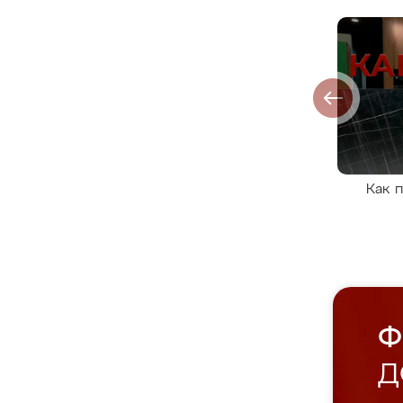
Как 
Ф
Д