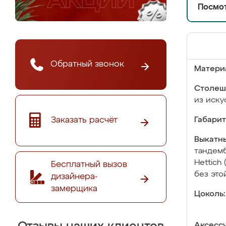
Посмот
Обратный звонок
Матери
Столеш
из иску
Заказать расчёт
Габарит
Выкатны
тандемб
Hettich
Бесплатный вызов
без это
дизайнера-
замерщика
Цоколь:
Аксесс