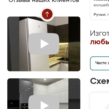
Отзывы наших клиентов
волшебн
Ручки:
Изго
любы
Часто 
Схе