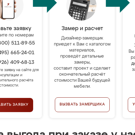
вьте заявку
Замер и расчет
ите по номерам
Дизайнер-замерщик
800) 511-89-55
приедет к Вам с каталогом
материалов,
Вы
495) 665-24-01
проведёт детальные
р
926) 409-68-13
замеры,
д
составит проект и сделает
з
те заявку на сайте для
окончательный расчёт
нсультации и
стоимости Вашей будущей
ительного расчёта
стоимости.
мебели.
ВЫЗВАТЬ ЗАМЕРЩИКА
АВИТЬ ЗАЯВКУ