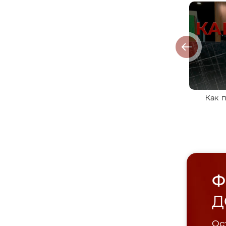
Как 
Ф
Д
Ост