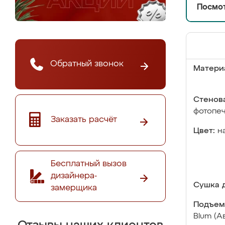
Посмот
Обратный звонок
Матери
Стенова
фотопе
Заказать расчёт
Цвет:
н
Бесплатный вызов
дизайнера-
Сушка д
замерщика
Подъем
Blum (А