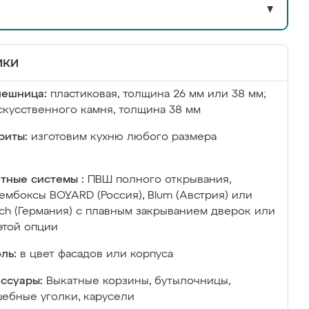
▼
ики
лешница:
пластиковая, толщина 26 мм или 38 мм;
скусственного камня, толщина 38 мм
риты:
изготовим кухню любого размера
тные системы :
ПВШ полного открывания,
ембоксы BOYARD (Россия), Blum (Австрия) или
ich (Германия) с плавным закрыванием дверок или
этой опции
ль:
в цвет фасадов или корпуса
ссуары:
Выкатные корзины, бутылочницы,
ебные уголки, карусели