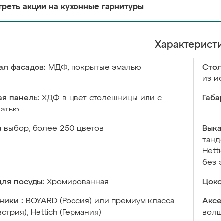
реть акции на кухонные гарнитуры
Характерист
ал фасадов:
МДФ, покрытые эмалью
Сто
из и
я панель:
ХДФ в цвет столешницы или с
Габа
чатью
а выбор, более 250 цветов
Выка
танд
Hett
без 
ля посуды:
Хромированная
Цоко
ники :
BOYARD (Россия) или премиум класса
Аксе
встрия), Hettich (Германия)
волш