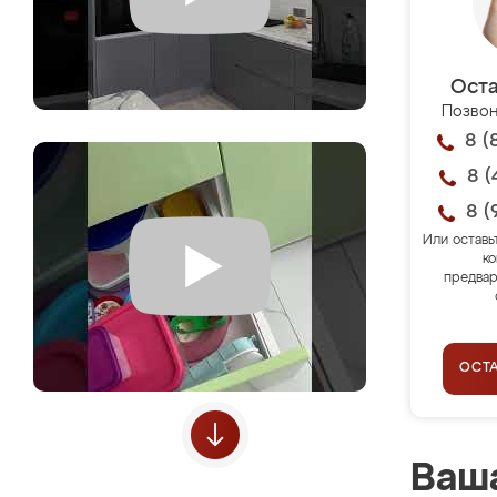
Оста
Позвон
8 (
8 (
8 (
Или оставь
ко
предвар
ОСТ
Ваша