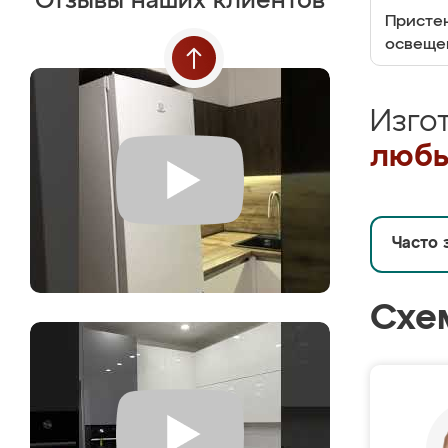
Отзывы наших клиентов
Пристен
освеще
Изго
любы
Часто 
Схе