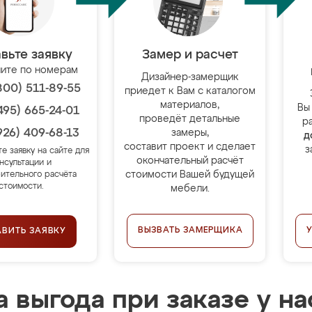
вьте заявку
Замер и расчет
ите по номерам
Дизайнер-замерщик
800) 511-89-55
приедет к Вам с каталогом
материалов,
Вы
495) 665-24-01
проведёт детальные
р
926) 409-68-13
замеры,
д
составит проект и сделает
з
те заявку на сайте для
окончательный расчёт
нсультации и
стоимости Вашей будущей
ительного расчёта
стоимости.
мебели.
ВЫЗВАТЬ ЗАМЕРЩИКА
АВИТЬ ЗАЯВКУ
 выгода при заказе у на