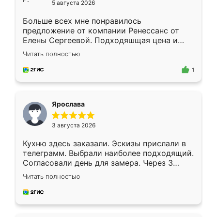
5 августа 2026
Больше всех мне понравилось
предложение от компании Ренессанс от
Елены Сергеевой. Подходяшщая цена и
короткие сроки изготовления. Приехавший
Читать полностью
для замера сотрудник Владислав
предложил по моему эскизу самый
1
подходящий вариант шкафа. Немного его
видоизменил, получилось даже лучше, чем
я хотела.
Ярослава
3 августа 2026
Кухню здесь заказали. Эскизы прислали в
телеграмм. Выбрали наиболее подходящий.
Согласовали день для замера. Через 3
недели кухня была уже готова. Остались
Читать полностью
довольны работой. Спасибо Ренессанс
мебель за качественную работу!