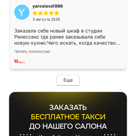
yaroslava1986
3 августа 2026
Заказала себе новый шкаф в студии
Ренессанс где ранее заказывала себе
новую кухню.Чего искать, когда качеством
вполне довольна. Служит кухня уже почти
Читать полностью
два года, нареканий нет.
Еще
ЗАКАЗАТЬ
БЕСПЛАТНОЕ ТАКСИ
ДО НАШЕГО САЛОНА