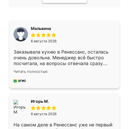
Мальвина
6 августа 2026
Заказывала кухню в Ренессанс, осталась
очень довольна. Менеджер всё быстро
посчитала, на вопросы отвечала сразу.
Замерщик приехал в субботу, подошёл к
Читать полностью
делу со всей ответственностью. Собрали
за день, ребята работали аккуратно, даже
пыли почти не было. Качество отличное,
ящики ходят плавно, ничего не скрипит.
Всё подошло как влитое.
Игорь М.
6 августа 2026
На самом деле в Ренессанс уже не первый