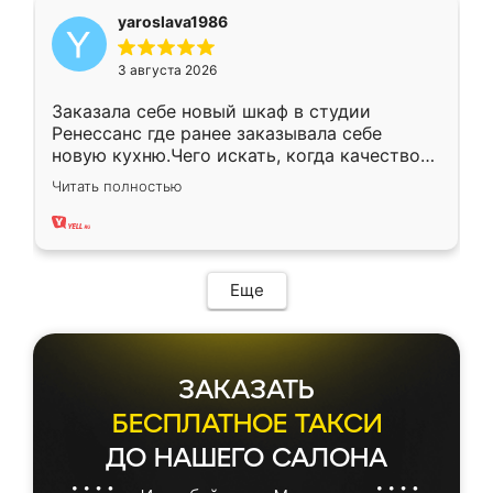
yaroslava1986
3 августа 2026
Заказала себе новый шкаф в студии
Ренессанс где ранее заказывала себе
новую кухню.Чего искать, когда качеством
вполне довольна. Служит кухня уже почти
Читать полностью
два года, нареканий нет.
Еще
ЗАКАЗАТЬ
БЕСПЛАТНОЕ ТАКСИ
ДО НАШЕГО САЛОНА