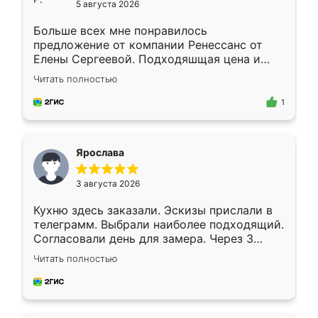
5 августа 2026
Больше всех мне понравилось
предложение от компании Ренессанс от
Елены Сергеевой. Подходяшщая цена и
короткие сроки изготовления. Приехавший
Читать полностью
для замера сотрудник Владислав
предложил по моему эскизу самый
1
подходящий вариант шкафа. Немного его
видоизменил, получилось даже лучше, чем
я хотела.
Ярослава
3 августа 2026
Кухню здесь заказали. Эскизы прислали в
телеграмм. Выбрали наиболее подходящий.
Согласовали день для замера. Через 3
недели кухня была уже готова. Остались
Читать полностью
довольны работой. Спасибо Ренессанс
мебель за качественную работу!