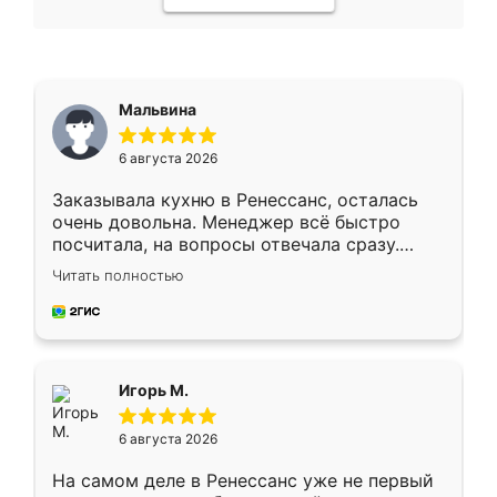
Мальвина
6 августа 2026
Заказывала кухню в Ренессанс, осталась
очень довольна. Менеджер всё быстро
посчитала, на вопросы отвечала сразу.
Замерщик приехал в субботу, подошёл к
Читать полностью
делу со всей ответственностью. Собрали
за день, ребята работали аккуратно, даже
пыли почти не было. Качество отличное,
ящики ходят плавно, ничего не скрипит.
Всё подошло как влитое.
Игорь М.
6 августа 2026
На самом деле в Ренессанс уже не первый