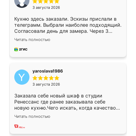
3 августа 2026
Кухню здесь заказали. Эскизы прислали в
телеграмм. Выбрали наиболее подходящий.
Согласовали день для замера. Через 3
недели кухня была уже готова. Остались
Читать полностью
довольны работой. Спасибо Ренессанс
мебель за качественную работу!
yaroslava1986
3 августа 2026
Заказала себе новый шкаф в студии
Ренессанс где ранее заказывала себе
новую кухню.Чего искать, когда качеством
вполне довольна. Служит кухня уже почти
Читать полностью
два года, нареканий нет.