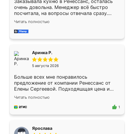
Заказывала кухню в Ренессанс, осталась
очень довольна. Менеджер всё быстро
посчитала, на вопросы отвечала сразу.
Замерщик приехал в субботу, подошёл к
Читать полностью
делу со всей ответственностью. Собрали
за день, ребята работали аккуратно, даже
пыли почти не было. Качество отличное,
ящики ходят плавно, ничего не скрипит.
Всё подошло как влитое.
Аринка Р.
5 августа 2026
Больше всех мне понравилось
предложение от компании Ренессанс от
Елены Сергеевой. Подходяшщая цена и
короткие сроки изготовления. Приехавший
Читать полностью
для замера сотрудник Владислав
предложил по моему эскизу самый
1
подходящий вариант шкафа. Немного его
видоизменил, получилось даже лучше, чем
я хотела.
Ярослава