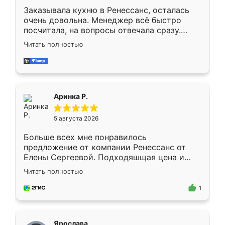
Заказывала кухню в Ренессанс, осталась
очень довольна. Менеджер всё быстро
посчитала, на вопросы отвечала сразу.
Замерщик приехал в субботу, подошёл к
Читать полностью
делу со всей ответственностью. Собрали
за день, ребята работали аккуратно, даже
пыли почти не было. Качество отличное,
ящики ходят плавно, ничего не скрипит.
Всё подошло как влитое.
Аринка Р.
5 августа 2026
Больше всех мне понравилось
предложение от компании Ренессанс от
Елены Сергеевой. Подходяшщая цена и
короткие сроки изготовления. Приехавший
Читать полностью
для замера сотрудник Владислав
предложил по моему эскизу самый
1
подходящий вариант шкафа. Немного его
видоизменил, получилось даже лучше, чем
я хотела.
Ярослава