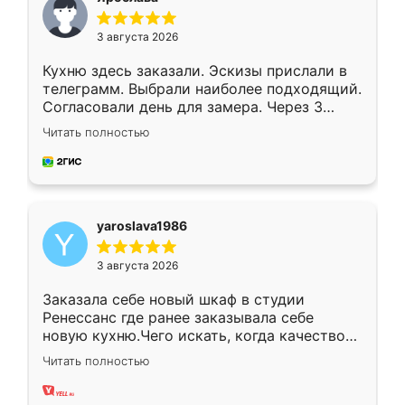
3 августа 2026
Кухню здесь заказали. Эскизы прислали в
телеграмм. Выбрали наиболее подходящий.
Согласовали день для замера. Через 3
недели кухня была уже готова. Остались
Читать полностью
довольны работой. Спасибо Ренессанс
мебель за качественную работу!
yaroslava1986
3 августа 2026
Заказала себе новый шкаф в студии
Ренессанс где ранее заказывала себе
новую кухню.Чего искать, когда качеством
вполне довольна. Служит кухня уже почти
Читать полностью
два года, нареканий нет.