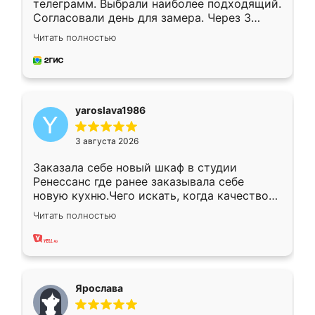
телеграмм. Выбрали наиболее подходящий.
Согласовали день для замера. Через 3
недели кухня была уже готова. Остались
Читать полностью
довольны работой. Спасибо Ренессанс
мебель за качественную работу!
yaroslava1986
3 августа 2026
Заказала себе новый шкаф в студии
Ренессанс где ранее заказывала себе
новую кухню.Чего искать, когда качеством
вполне довольна. Служит кухня уже почти
Читать полностью
два года, нареканий нет.
Ярослава