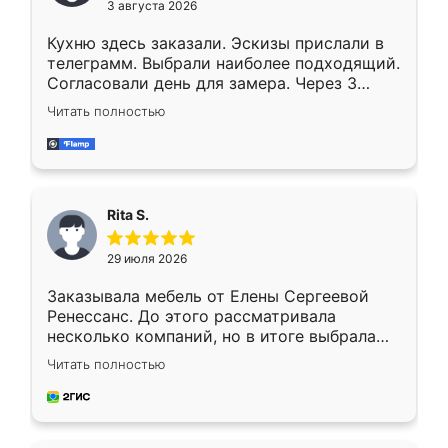
3 августа 2026
Кухню здесь заказали. Эскизы прислали в
телеграмм. Выбрали наиболее подходящий.
Согласовали день для замера. Через 3
недели кухня была уже готова. Остались
Читать полностью
довольны работой. Спасибо Ренессанс
мебель за качественную работу!
Rita S.
29 июля 2026
Заказывала мебель от Елены Сергеевой
Ренессанс. До этого рассматривала
несколько компаний, но в итоге выбрала
эту. Сначала обговорили условия, потом
Читать полностью
приехал замерщик, всё спокойно объяснил
и снял размеры. Изготовили в срок, с
доставкой тоже никаких проблем не
возникло. Сборку выполнили аккуратно,