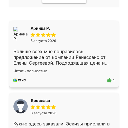
Аринка Р.
5 августа 2026
Больше всех мне понравилось
предложение от компании Ренессанс от
Елены Сергеевой. Подходяшщая цена и
короткие сроки изготовления. Приехавший
Читать полностью
для замера сотрудник Владислав
предложил по моему эскизу самый
1
подходящий вариант шкафа. Немного его
видоизменил, получилось даже лучше, чем
я хотела.
Ярослава
3 августа 2026
Кухню здесь заказали. Эскизы прислали в